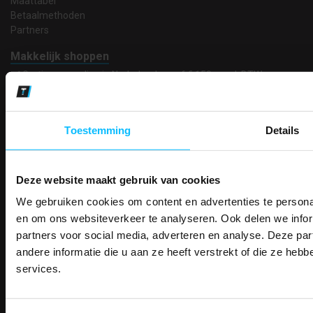
Maattabel
Betaalmethoden
Partners
Makkelijk shoppen
Gratis verzending in Nederland vanaf € 150,- excl. BTW
Bedruk- en borduurservice
14 Dagen tijd om te herroepen
Betaalwijze
Toestemming
Details
Deze website maakt gebruik van cookies
Email
Inschrijven
We gebruiken cookies om content en advertenties te personal
PAK DIRE
ONTVANG DIR
en om ons websiteverkeer te analyseren. Ook delen we infor
KORTI
partners voor social media, adverteren en analyse. Deze p
KORTING OP U
Contact
andere informatie die u aan ze heeft verstrekt of die ze he
BESTELLI
services.
TEACO VOF
Bestel je binnenkort w
Kalmarweg 14-2
Schrijf u in voor onze nieuwsbrie
veiligheidsschoenen 
9723 JG Groningen
kortingscode per e-mail. Blijf op de 