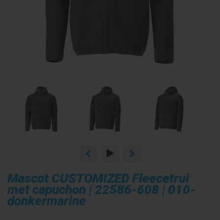
Mascot CUSTOMIZED Fleecetrui
met capuchon | 22586-608 | 010-
donkermarine