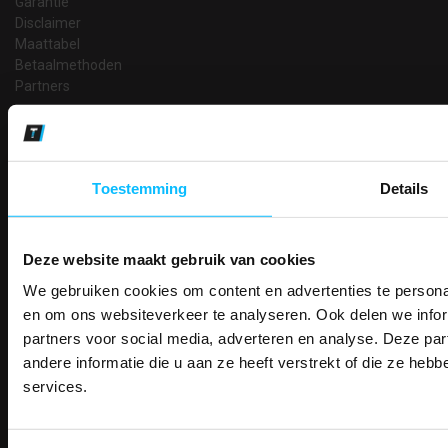
Garantie
Disclaimer
Maattabel
Betaalmethoden
Partners
Makkelijk shoppen
Gratis verzending in Nederland vanaf € 150,- excl. BTW
Bedruk- en borduurservice
Toestemming
Details
14 Dagen tijd om te herroepen
Betaalwijze
Deze website maakt gebruik van cookies
We gebruiken cookies om content en advertenties te personal
PAK DIRE
Email
ONTVANG DIR
en om ons websiteverkeer te analyseren. Ook delen we infor
Inschrijven
KORTI
partners voor social media, adverteren en analyse. Deze p
KORTING OP U
andere informatie die u aan ze heeft verstrekt of die ze he
BESTELLI
services.
Contact
Bestel je binnenkort w
Schrijf u in voor onze nieuwsbrie
veiligheidsschoenen 
TEACO VOF
kortingscode per e-mail. Blijf op de 