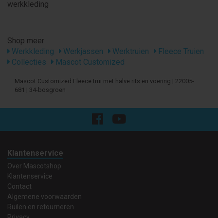
werkkleding
Shop meer
Werkkleding
Werkjassen
Werktruien
Fleece Truien
Collecties
Mascot Customized
Mascot Customized Fleece trui met halve rits en voering | 22005-
681 | 34-bosgroen
Klantenservice
Over Mascotshop
Klantenservice
Contact
Algemene voorwaarden
Ruilen en retourneren
Privacy