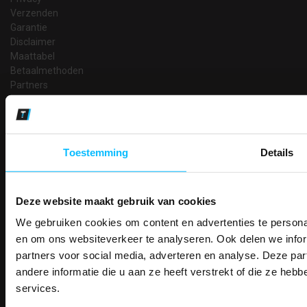
Verzenden
Garantie
Disclaimer
Maattabel
Betaalmethoden
Partners
Makkelijk shoppen
Gratis verzending in Nederland vanaf € 150,- excl. BTW
Bedruk- en borduurservice
Toestemming
Details
14 Dagen tijd om te herroepen
Betaalwijze
Deze website maakt gebruik van cookies
We gebruiken cookies om content en advertenties te personal
PAK DIRE
Email
ONTVANG DIR
en om ons websiteverkeer te analyseren. Ook delen we infor
Inschrijven
KORTI
partners voor social media, adverteren en analyse. Deze p
KORTING OP U
andere informatie die u aan ze heeft verstrekt of die ze he
BESTELLI
services.
Contact
Bestel je binnenkort w