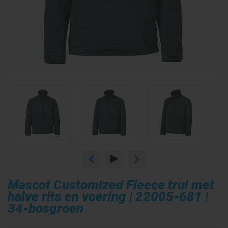
Mascot Customized Fleece trui met
halve rits en voering | 22005-681 |
34-bosgroen