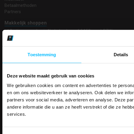
Betaalmethoden
Partners
Makkelijk shoppen
Gratis verzending in Nederland vanaf € 150,- excl. BTW
Bedruk- en borduurservice
14 Dagen tijd om te herroepen
Betaalwijze
Toestemming
Details
Deze website maakt gebruik van cookies
Email
Inschrijven
We gebruiken cookies om content en advertenties te personal
PAK DIRE
ONTVANG DIR
en om ons websiteverkeer te analyseren. Ook delen we infor
KORTI
partners voor social media, adverteren en analyse. Deze p
KORTING OP U
Contact
andere informatie die u aan ze heeft verstrekt of die ze he
BESTELLI
services.
TEACO VOF
Bestel je binnenkort w
Kalmarweg 14-2
Schrijf u in voor onze nieuwsbrie
veiligheidsschoenen 
9723 JG Groningen
kortingscode per e-mail. Blijf op de 
T: 050-549 2668