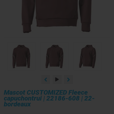
Mascot CUSTOMIZED Fleece
capuchontrui | 22186-608 | 22-
bordeaux