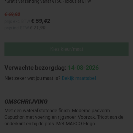
*Gratis verzending vanaf €150,- exclusief BTW
€ 69
,92
€ 59
,42
prijs excl BTW
€ 71
,90
prijs incl BTW
Kies kleur/maat
Verwachte bezorgdag:
14-08-2026
Niet zeker wat jou maat is?
Bekijk maattabel
OMSCHRIJVING
Met een waterafstotende finish. Moderne pasvorm.
Capuchon met voering en rijgsnoer. Voorzak. Tricot aan de
onderkant en bij de pols. Met MASCOT-logo.