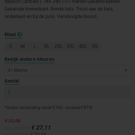
Mascot Caribien | 784-280 | 01-marine Gekamd katoen.
Gekamde binnenkant. Ronde hals. Tricot aan de hals,
onderkant en bij de pols. Verstevigde boord....
Maat
S
M
L
XL
2XL
3XL
4XL
XS
Bekijk andere kleuren
01-Marine
Aantal
*Gratis verzending vanaf €150,- exclusief BTW
€ 31
,90
€ 27
,11
prijs excl BTW
€ 32
,80
prijs incl BTW