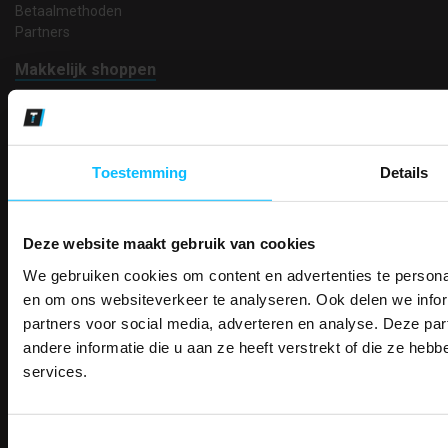
Betaalmethoden
Partners
Makkelijk shoppen
Gratis verzending in Nederland vanaf € 150,- excl. BTW
Bedruk- en borduurservice
14 Dagen tijd om te herroepen
Betaalwijze
Toestemming
Details
Deze website maakt gebruik van cookies
Email
Inschrijven
We gebruiken cookies om content en advertenties te personal
PAK DIRE
ONTVANG DIR
en om ons websiteverkeer te analyseren. Ook delen we infor
KORTI
partners voor social media, adverteren en analyse. Deze p
KORTING OP U
andere informatie die u aan ze heeft verstrekt of die ze he
Contact
BESTELLI
services.
TEACO VOF
Bestel je binnenkort w
Kalmarweg 14-2
Schrijf u in voor onze nieuwsbrie
veiligheidsschoenen 
9723 JG Groningen
kortingscode per e-mail. Blijf op de 
Toestemmingsselectie
T: 050-549 2668
Meld je aan voor onze nieuws
werkkleding, exclusieve aanbiedi