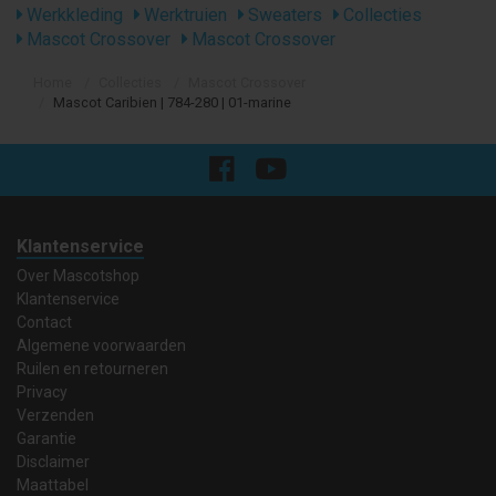
Werkkleding
Werktruien
Sweaters
Collecties
Mascot Crossover
Mascot Crossover
Home
Collecties
Mascot Crossover
Mascot Caribien | 784-280 | 01-marine
Klantenservice
Over Mascotshop
Klantenservice
Contact
Algemene voorwaarden
Ruilen en retourneren
Privacy
Verzenden
Garantie
Disclaimer
Maattabel