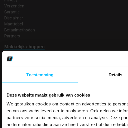
Verzenden
Garantie
Disclaimer
Maattabel
Betaalmethoden
Partners
Makkelijk shoppen
Gratis verzending in Nederland vanaf € 150,- excl. BTW
Bedruk- en borduurservice
14 Dagen tijd om te herroepen
Betaalwijze
Toestemming
Details
Deze website maakt gebruik van cookies
Email
We gebruiken cookies om content en advertenties te personal
Inschrijven
PAK DIRE
ONTVANG DIR
en om ons websiteverkeer te analyseren. Ook delen we infor
KORTI
partners voor social media, adverteren en analyse. Deze p
KORTING OP U
andere informatie die u aan ze heeft verstrekt of die ze he
Contact