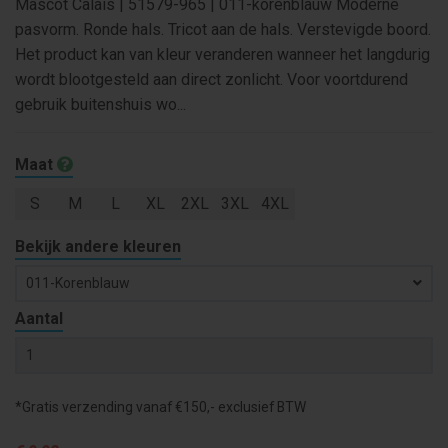
Mascot Calais | 51579-965 | 011-korenblauw Moderne
pasvorm. Ronde hals. Tricot aan de hals. Verstevigde boord.
Het product kan van kleur veranderen wanneer het langdurig
wordt blootgesteld aan direct zonlicht. Voor voortdurend
gebruik buitenshuis wo...
Maat
S
M
L
XL
2XL
3XL
4XL
Bekijk andere kleuren
011-Korenblauw
Aantal
*Gratis verzending vanaf €150,- exclusief BTW