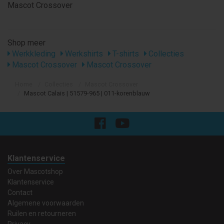
Mascot Crossover
Shop meer
Werkkleding
Werkshirts
T-shirts
Collecties
Mascot Crossover
Mascot Crossover
Home
Collecties
Mascot Crossover
Mascot Calais | 51579-965 | 011-korenblauw
Klantenservice
Over Mascotshop
Klantenservice
Contact
Algemene voorwaarden
Ruilen en retourneren
Privacy