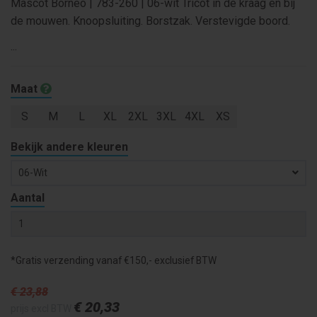
Mascot Borneo | 783-260 | 06-wit Tricot in de kraag en bij
de mouwen. Knoopsluiting. Borstzak. Verstevigde boord.
...
Maat
S
M
L
XL
2XL
3XL
4XL
XS
Bekijk andere kleuren
06-Wit
Aantal
*Gratis verzending vanaf €150,- exclusief BTW
€ 23
,88
€ 20
,33
prijs excl BTW