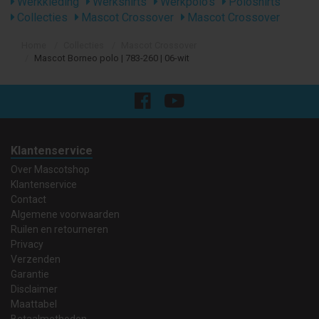
Werkkleding
Werkshirts
Werkpolo's
Poloshirts
Collecties
Mascot Crossover
Mascot Crossover
Home
Collecties
Mascot Crossover
Mascot Borneo polo | 783-260 | 06-wit
Klantenservice
Over Mascotshop
Klantenservice
Contact
Algemene voorwaarden
Ruilen en retourneren
Privacy
Verzenden
Garantie
Disclaimer
Maattabel
Betaalmethoden