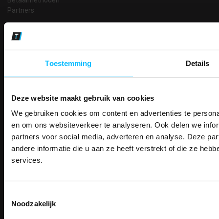
Partners
Makkelijk shoppen
Gratis verzending in Nederland vanaf € 150,- excl. BTW
Bedruk- en borduurservice
14 Dagen tijd om te herroepen
Toestemming
Details
Betaalwijze
Deze website maakt gebruik van cookies
We gebruiken cookies om content en advertenties te personal
PAK DIRE
Email
ONTVANG DIR
en om ons websiteverkeer te analyseren. Ook delen we infor
Inschrijven
KORTI
partners voor social media, adverteren en analyse. Deze p
KORTING OP U
andere informatie die u aan ze heeft verstrekt of die ze he
BESTELLI
services.
Contact
Bestel je binnenkort w
Schrijf u in voor onze nieuwsbrie
veiligheidsschoenen 
TEACO VOF
kortingscode per e-mail. Blijf op de 
Kalmarweg 14-2
Toestemmingsselectie
Meld je aan voor onze nieuws
werkkleding, exclusieve aanbiedi
9723 JG Groningen
Noodzakelijk
direct
5% korting
op je
eer
professionals.
T: 050-549 2668