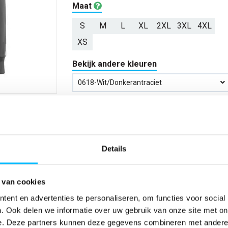
Maat
S
M
L
XL
2XL
3XL
4XL
XS
Bekijk andere kleuren
0618-Wit/donkerantraciet
Aantal
*Gratis verzending vanaf €150,- exclusief BTW
Details
Kies kleur/maat
 van cookies
ent en advertenties te personaliseren, om functies voor social
Verwachte bezorgdag:
14-08-20
. Ook delen we informatie over uw gebruik van onze site met on
e. Deze partners kunnen deze gegevens combineren met andere i
Niet zeker wat jou maat is?
Bekijk maattabe