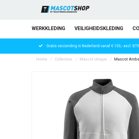
WERKKLEDING
VEILIGHEIDSKLEDING
CO
Gratis verzending in Nederland vanaf € 150,- excl. BT
Home
Collecties
Mascot Unique
Mascot Amberg