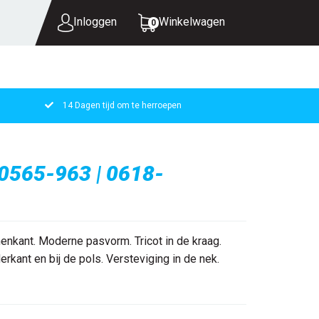
Inloggen
Winkelwagen
0
14 Dagen tijd om te herroepen
UW WINKELWAGEN IS LEEG.
VUL HEM MET PRODUCTEN.
0565-963 | 0618-
nkant. Moderne pasvorm. Tricot in de kraag.
erkant en bij de pols. Versteviging in de nek.