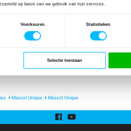
erzameld op basis van uw gebruik van hun services.
Voorkeuren
Statistieken
SPECIFICATIES
nt. Moderne
Artikelnummer
-
kken. Tricot aan
EAN nummer
-
k.
Model
50565-963
Merk
Mascot
Selectie toestaan
Materiaal
60% katoen/40% p
Producttype
Sweatshirt met rit
ies
Mascot Unique
Mascot Unique