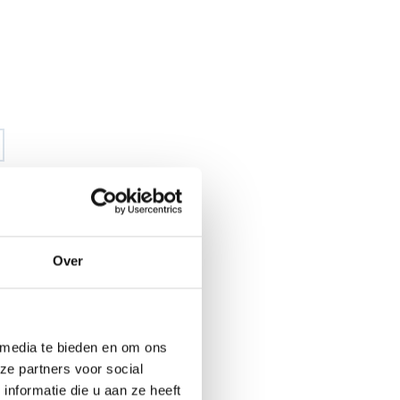
Over
€ 55
,21
€ 64
,88
excl BTW
€ 66
,80
€ 78
,50
incl BTW
 media te bieden en om ons
26
ze partners voor social
nformatie die u aan ze heeft
l