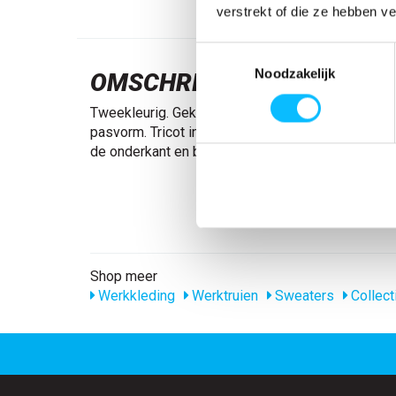
verstrekt of die ze hebben v
Toestemmingsselectie
Noodzakelijk
OMSCHRIJVING
Tweekleurig. Gekamd katoen. Gekamde binnenka
pasvorm. Tricot in de kraag. Deelbare rits. Voorza
de onderkant en bij de pols. Versteviging in de ne
Shop meer
Werkkleding
Werktruien
Sweaters
Collect