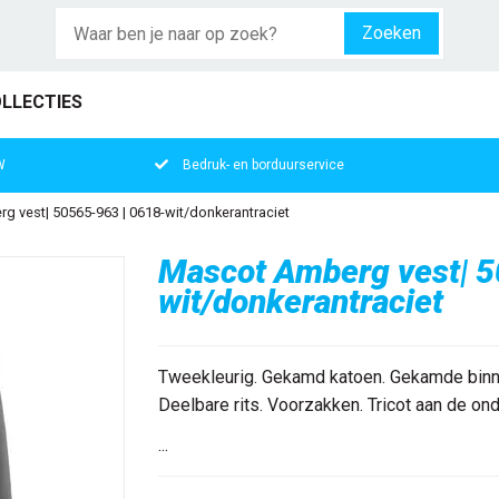
Zoeken
LLECTIES
W
Bedruk- en borduurservice
 vest| 50565-963 | 0618-wit/donkerantraciet
Mascot Amberg vest| 5
wit/donkerantraciet
Tweekleurig. Gekamd katoen. Gekamde binne
Deelbare rits. Voorzakken. Tricot aan de ond
...