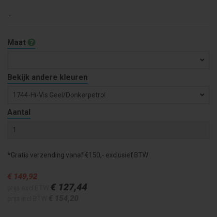
...
Maat
Bekijk andere kleuren
1744-Hi-Vis Geel/donkerpetrol
Aantal
*Gratis verzending vanaf €150,- exclusief BTW
€ 149
,92
€ 127
,44
prijs excl BTW
€ 154
,20
prijs incl BTW