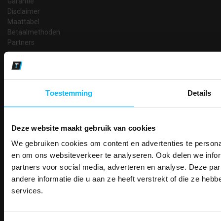
Garantie
Disclaimer
Maattabel
Betaalmethoden
Partners
Makkelijk shoppen
Gratis verzending in Nederland vanaf € 150,- excl. BTW
Bedruk- en borduurservice
Toestemming
Details
14 Dagen tijd om te herroepen
Betaalwijze
Deze website maakt gebruik van cookies
We gebruiken cookies om content en advertenties te personal
PAK DIRE
Email
ONTVANG DIR
en om ons websiteverkeer te analyseren. Ook delen we infor
Inschrijven
KORTI
partners voor social media, adverteren en analyse. Deze p
KORTING OP U
andere informatie die u aan ze heeft verstrekt of die ze he
BESTELLI
services.
Contact
Bestel je binnenkort w
Schrijf u in voor onze nieuwsbrie
veiligheidsschoenen 
TEACO VOF
kortingscode per e-mail. Blijf op de 