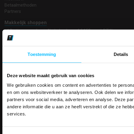
Betaalmethoden
Partners
Makkelijk shoppen
Gratis verzending in Nederland vanaf € 150,- excl. BTW
Bedruk- en borduurservice
14 Dagen tijd om te herroepen
Betaalwijze
Toestemming
Details
Deze website maakt gebruik van cookies
Email
Inschrijven
We gebruiken cookies om content en advertenties te personal
PAK DIRE
ONTVANG DIR
en om ons websiteverkeer te analyseren. Ook delen we infor
KORTI
partners voor social media, adverteren en analyse. Deze p
KORTING OP U
Contact
andere informatie die u aan ze heeft verstrekt of die ze he
BESTELLI
services.
TEACO VOF
Bestel je binnenkort w
Kalmarweg 14-2
Schrijf u in voor onze nieuwsbrie
veiligheidsschoenen 
9723 JG Groningen
kortingscode per e-mail. Blijf op de 
T: 050-549 2668