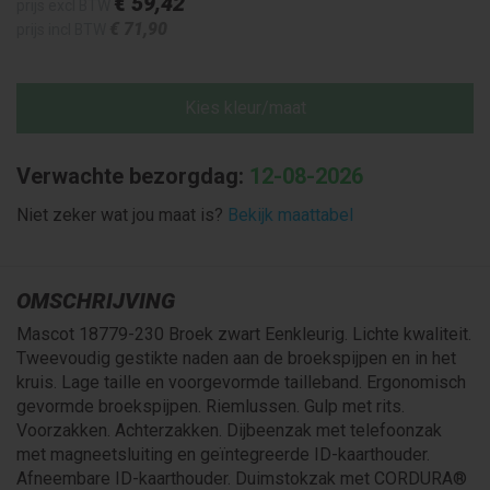
€ 59
,42
prijs excl BTW
€ 71
,90
prijs incl BTW
Kies kleur/maat
Verwachte bezorgdag:
12-08-2026
Niet zeker wat jou maat is?
Bekijk maattabel
OMSCHRIJVING
Mascot 18779-230 Broek zwart Eenkleurig. Lichte kwaliteit.
Tweevoudig gestikte naden aan de broekspijpen en in het
kruis. Lage taille en voorgevormde tailleband. Ergonomisch
gevormde broekspijpen. Riemlussen. Gulp met rits.
Voorzakken. Achterzakken. Dijbeenzak met telefoonzak
met magneetsluiting en geïntegreerde ID-kaarthouder.
Afneembare ID-kaarthouder. Duimstokzak met CORDURA®