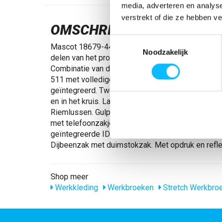
media, adverteren en analys
verstrekt of die ze hebben v
OMSCHRIJVING
Toestemmingsselectie
Mascot 18679-442 Broek met dijbeenzakken gro
Noodzakelijk
delen van het product zijn voorzien van stretchmat
Combinatie van de lichtgewicht stofkwaliteit 422 
511 met volledige stretch. De zakken zijn in het 
geïntegreerd. Tweevoudig gestikte naden aan de
en in het kruis. Lage taille. Ergonomisch gevormd
Riemlussen. Gulp met rits. Voorzakken. Achterza
met telefoonzakje en klep met verborgen drukkn
geïntegreerde ID-kaarthouder. Afneembare ID-kaa
Dijbeenzak met duimstokzak. Met opdruk en refle
Shop meer
Werkkleding
Werkbroeken
Stretch Werkbro