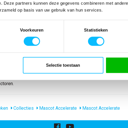
e. Deze partners kunnen deze gegevens combineren met andere i
erzameld op basis van uw gebruik van hun services.
SPECIFICATIES
en Bepaalde
Artikelnummer
-
Voorkeuren
Statistieken
eriaal.
EAN nummer
-
en stofkwaliteit
Model
18679-442
design
Merk
Mascot
 broekspijpen
Materiaal
65% polyester/35
e broekspijpen.
nl_materiaal
Polyester Katoen
kken. Dijbeenzak
nl_eigenschappen
Stretch
Selectie toestaan
oop en
Producttype
Werkbroek
rthouder.
Eigenschappen
stretch
ctoren.
eken
Collecties
Mascot Accelerate
Mascot Accelerate