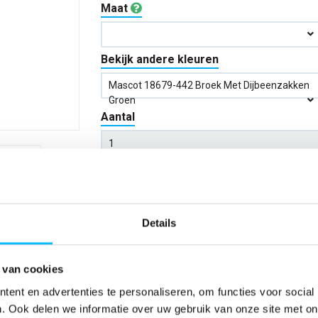
Maat
Bekijk andere kleuren
Mascot 18679-442 Broek Met Dijbeenzakken
Groen
Aantal
*Gratis verzending vanaf €150,- exclusief BTW
Kies kleur/maat
Details
Verwachte bezorgdag:
14-08-20
 van cookies
Niet zeker wat jou maat is?
Bekijk maattabe
ent en advertenties te personaliseren, om functies voor social
. Ook delen we informatie over uw gebruik van onze site met on