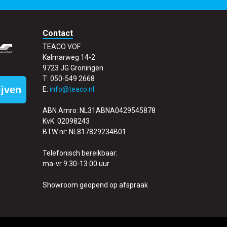
Contact
TEACO VOF
Kalmarweg 14-2
9723 JG Groningen
T: 050-549 2668
ijven
E:
info@teaco.nl
ABN Amro: NL31ABNA0429545878
KvK: 02098243
BTW nr: NL817829234B01
Telefonisch bereikbaar:
ma-vr 9.30-13.00 uur
Showroom geopend op afspraak