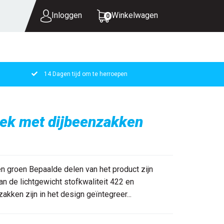
Inloggen
Winkelwagen
0
14 Dagen tijd om te herroepen
UW WINKELWAGEN IS LEEG.
VUL HEM MET PRODUCTEN.
ek met dijbeenzakken
groen Bepaalde delen van het product zijn
an de lichtgewicht stofkwaliteit 422 en
akken zijn in het design geïntegreer...