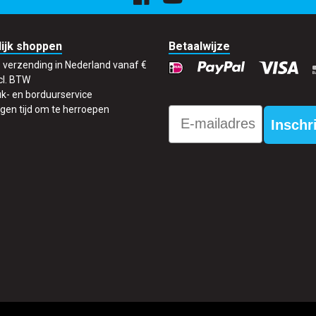
ijk shoppen
Betaalwijze
s verzending in Nederland vanaf €
cl. BTW
k- en borduurservice
gen tijd om te herroepen
Email
Inschr