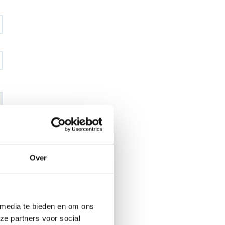
€ 75
,54
€ 88
,93
excl BTW
€ 91
,40
Over
€ 107
,60
incl BTW
26
l
 media te bieden en om ons
ze partners voor social