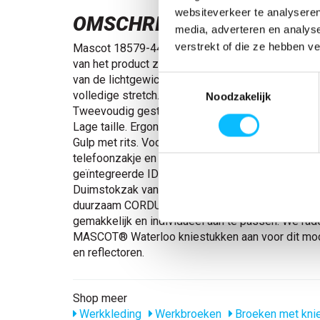
websiteverkeer te analyseren
OMSCHRIJVING
media, adverteren en analys
verstrekt of die ze hebben v
Mascot 18579-442 Broek met kniezakken zwart 
van het product zijn voorzien van stretchmateriaa
van de lichtgewicht stofkwaliteit 422 en stofkwal
Toestemmingsselectie
volledige stretch. De zakken zijn in het design ge
Noodzakelijk
Tweevoudig gestikte naden aan de broekspijpen en
Lage taille. Ergonomisch gevormde broekspijpen.
Gulp met rits. Voorzakken. Achterzakken. Dijbee
telefoonzakje en klep met verborgen drukknoop 
geïntegreerde ID-kaarthouder. Afneembare ID-kaa
Duimstokzak van CORDURA® met extra zakken. 
duurzaam CORDURA® (500 D). De hoogte van de 
gemakkelijk en individueel aan te passen. We rad
MASCOT® Waterloo kniestukken aan voor dit mod
en reflectoren.
Shop meer
Werkkleding
Werkbroeken
Broeken met kni