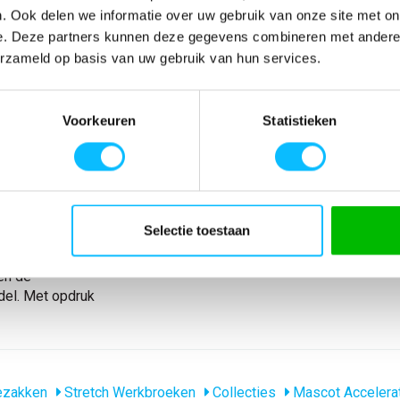
. Ook delen we informatie over uw gebruik van onze site met on
SPECIFICATIES
e. Deze partners kunnen deze gegevens combineren met andere i
erzameld op basis van uw gebruik van hun services.
Bepaalde delen
Artikelnummer
-
l. Combinatie
EAN nummer
-
iteit 511 met
Model
18579-442
ïntegreerd.
Merk
Mascot
Voorkeuren
Statistieken
 in het kruis.
Materiaal
65% polyester/35
 Riemlussen.
nl_materiaal
Polyester Katoen
nzak met
nl_eigenschappen
Stretch
en
Producttype
Werkbroek
rthouder.
Eigenschappen
stretch
Selectie toestaan
Kniezakken van
kniezak is
en de
el. Met opdruk
ezakken
Stretch Werkbroeken
Collecties
Mascot Accelera