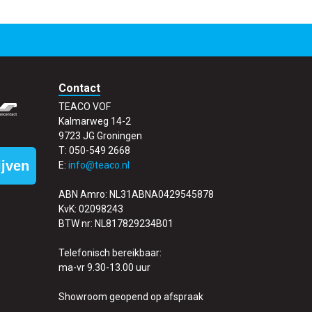
Contact
TEACO VOF
Kalmarweg 14-2
9723 JG Groningen
T: 050-549 2668
ijven
E:
info@teaco.nl
ABN Amro: NL31ABNA0429545878
KvK: 02098243
BTW nr: NL817829234B01
Telefonisch bereikbaar:
ma-vr 9.30-13.00 uur
Showroom geopend op afspraak