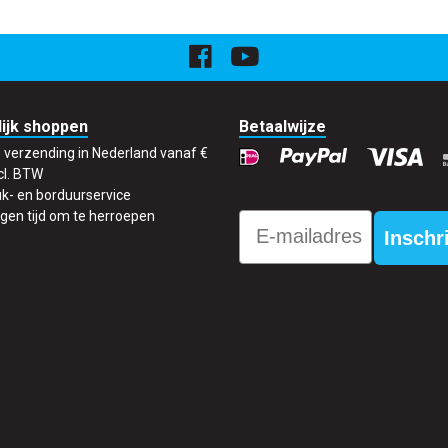
ijk shoppen
Betaalwijze
s verzending in Nederland vanaf €
cl. BTW
k- en borduurservice
gen tijd om te herroepen
Email
Inschr