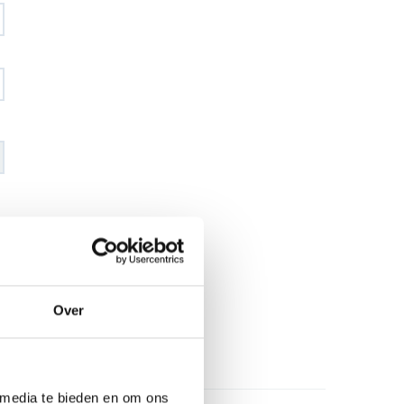
€ 76
,45
€ 89
,92
excl BTW
€ 92
,50
€ 108
,80
incl BTW
Over
26
l
 media te bieden en om ons