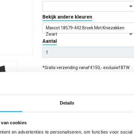
Bekijk andere kleuren
Mascot 18579-442 Broek Met Kniezakken
Zwart
Aantal
*Gratis verzending vanaf €150,- exclusief BTW
Kies kleur/maat
Details
Verwachte bezorgdag:
14-08-20
Niet zeker wat jou maat is?
Bekijk maattabe
 van cookies
ent en advertenties te personaliseren, om functies voor social