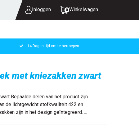
Inloggen
Winkelwagen
0
14 Dagen tijd om te herroepen
UW WINKELWAGEN IS LEEG.
VUL HEM MET PRODUCTEN.
ek met kniezakken zwart
rt Bepaalde delen van het product zijn
an de lichtgewicht stofkwaliteit 422 en
akken zijn in het design geïntegreerd. ...