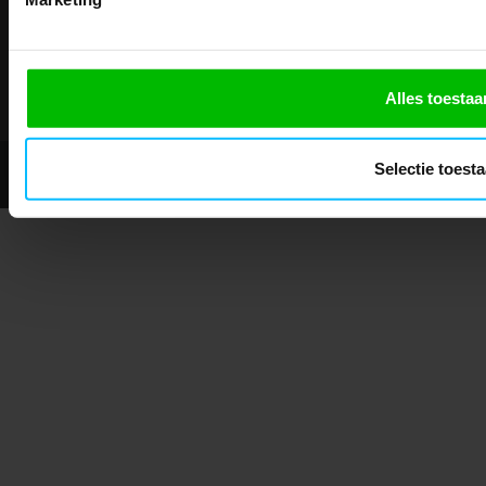
Telefonisch bereikbaar:
ma-vr 9.30-13.00 uur
Showroom geopend op afspraak
Alles toestaa
Selectie toest
© 2026 - Mascotshop.