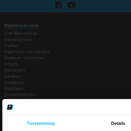
Klantenservice
Over Mascotshop
Klantenservice
Contact
Algemene voorwaarden
Ruilen en retourneren
Privacy
Verzenden
Garantie
Disclaimer
Maattabel
Betaalmethoden
Partners
Makkelijk shoppen
Gratis verzending in Nederland vanaf € 150,- excl. BTW
Toestemming
Details
Bedruk- en borduurservice