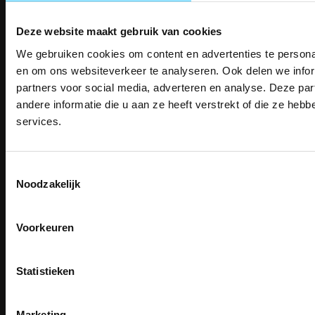
14 Dagen tijd om te herroepen
Betaalwijze
Deze website maakt gebruik van cookies
We gebruiken cookies om content en advertenties te personal
PAK DIRE
ONTVANG DIR
en om ons websiteverkeer te analyseren. Ook delen we infor
Email
KORTI
partners voor social media, adverteren en analyse. Deze p
KORTING OP U
Inschrijven
andere informatie die u aan ze heeft verstrekt of die ze he
BESTELLI
services.
Bestel je binnenkort w
Schrijf u in voor onze nieuwsbrie
veiligheidsschoenen 
Contact
kortingscode per e-mail. Blijf op de 
Toestemmingsselectie
TEACO VOF
Meld je aan voor onze nieuws
werkkleding, exclusieve aanbiedi
Noodzakelijk
direct
5% korting
op je
eer
Kalmarweg 14-2
professionals.
9723 JG Groningen
Email
Meer dan
15 jaar specialist
T: 050-549 2668
veiligheid.
Voorkeuren
E:
info@teaco.nl
Inschrijven
Email
ABN Amro: NL31ABNA0429545878
Na inschrijving ontvangt u de kortingscode per
Statistieken
KvK: 02098243
moment uitschrijven
BTW nr: NL817829234B01
CLAIM MIJN 5% 
Nee, bedankt
Marketing