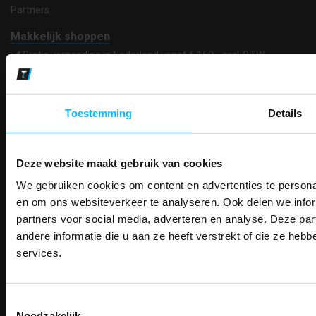
Partners
Makkelijk shoppen
Gratis verzending in Nederland vanaf € 150,- excl. BTW
Bedruk- en borduurservice
14 Dagen tijd om te herroepen
Betaalwijze
Toestemming
Details
Deze website maakt gebruik van cookies
Email
Inschrijven
We gebruiken cookies om content en advertenties te personal
PAK DIRE
ONTVANG DIR
en om ons websiteverkeer te analyseren. Ook delen we infor
KORTI
partners voor social media, adverteren en analyse. Deze p
KORTING OP U
Contact
andere informatie die u aan ze heeft verstrekt of die ze he
BESTELLI
services.
TEACO VOF
Bestel je binnenkort w
Kalmarweg 14-2
Schrijf u in voor onze nieuwsbrie
veiligheidsschoenen 
9723 JG Groningen
kortingscode per e-mail. Blijf op de 
T: 050-549 2668
Toestemmingsselectie
Meld je aan voor onze nieuws
werkkleding, exclusieve aanbiedi
E:
info@teaco.nl
Noodzakelijk