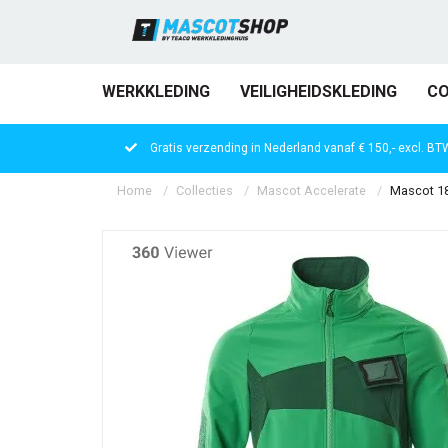
WERKKLEDING
VEILIGHEIDSKLEDING
CO
Gratis verzending in Nederland vanaf € 150,- excl. BT
Home
Collecties
Mascot Accelerate
Mascot 18