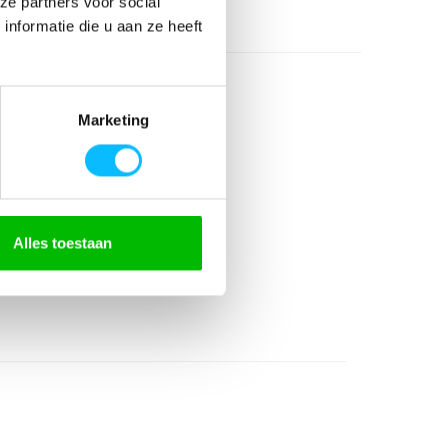
ze partners voor social
l
nformatie die u aan ze heeft
Marketing
elastolefin
Alles toestaan
fin