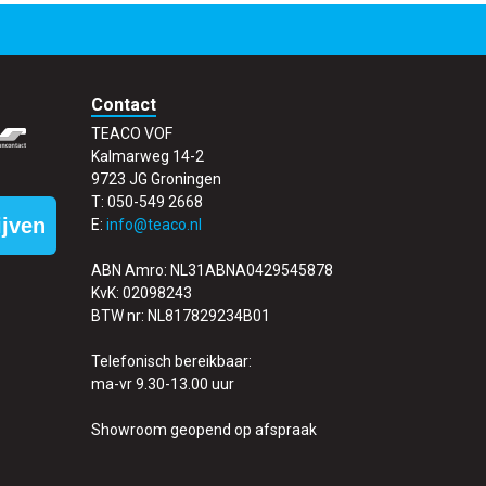
Contact
TEACO VOF
Kalmarweg 14-2
9723 JG Groningen
T: 050-549 2668
ijven
E:
info@teaco.nl
ABN Amro: NL31ABNA0429545878
KvK: 02098243
BTW nr: NL817829234B01
Telefonisch bereikbaar:
ma-vr 9.30-13.00 uur
Showroom geopend op afspraak