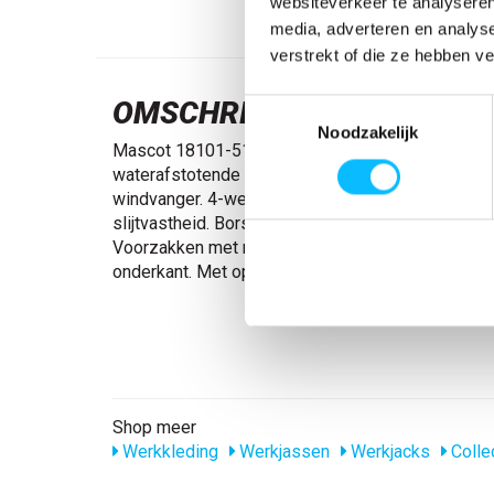
websiteverkeer te analyseren
media, adverteren en analys
verstrekt of die ze hebben v
OMSCHRIJVING
Toestemmingsselectie
Noodzakelijk
Mascot 18101-511 Jack gras groen/groen. Onge
waterafstotende finish. Sluiting met rits en inwen
windvanger. 4-weg Stretchstof met laag gewicht
slijtvastheid. Borstzak met rits. Afneembare ID-k
Voorzakken met rits. Drukknoopregulering bij de 
onderkant. Met opdruk en reflectoren.
Shop meer
Werkkleding
Werkjassen
Werkjacks
Colle