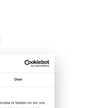
Over
€ 84
,88
€ 99
,92
excl BTW
€ 102
,70
€ 120
,90
incl BTW
26
 media te bieden en om ons