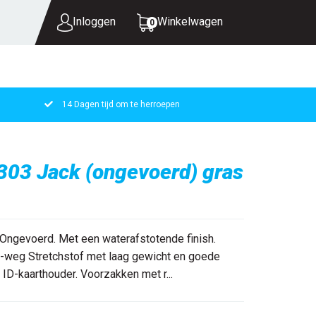
Inloggen
Winkelwagen
0
14 Dagen tijd om te herroepen
UW WINKELWAGEN IS LEEG.
VUL HEM MET PRODUCTEN.
03 Jack (ongevoerd) gras
ngevoerd. Met een waterafstotende finish.
 4-weg Stretchstof met laag gewicht en goede
 ID-kaarthouder. Voorzakken met r...