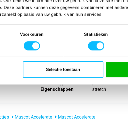
. Ook delen we informatie over uw gebruik van onze site met on
Niet zeker wat jou maat is?
Bekijk maattabe
e. Deze partners kunnen deze gegevens combineren met andere i
erzameld op basis van uw gebruik van hun services.
SPECIFICATIES
Voorkeuren
Statistieken
voerd. Met een
Artikelnummer
-
dige
EAN nummer
-
 en goede
Model
18101-511
aarthouder.
Merk
Mascot
pols en aan de
Materiaal
92% polyester/8% 
Selectie toestaan
nl_materiaal
Polyester Elastole
nl_eigenschappen
Stretch
Producttype
jack
Eigenschappen
stretch
cties
Mascot Accelerate
Mascot Accelerate