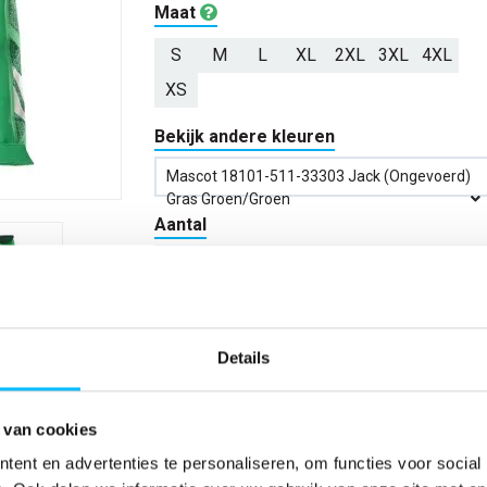
Maat
S
M
L
XL
2XL
3XL
4XL
XS
Bekijk andere kleuren
Mascot 18101-511-33303 Jack (ongevoerd)
Gras Groen/groen
Aantal
*Gratis verzending vanaf €150,- exclusief BTW
Details
Kies kleur/maat
 van cookies
Verwachte bezorgdag:
14-08-20
ent en advertenties te personaliseren, om functies voor social