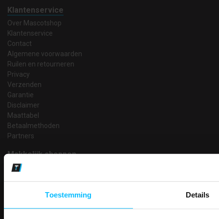
Klantenservice
Over Mascotshop
Klantenservice
Contact
Algemene voorwaarden
Ruilen en retourneren
Privacy
Verzenden
Garantie
Disclaimer
Maattabel
Betaalmethoden
Partners
Makkelijk shoppen
Gratis verzending in Nederland vanaf € 150,- excl. BTW
Bedruk- en borduurservice
14 Dagen tijd om te herroepen
Toestemming
Details
Betaalwijze