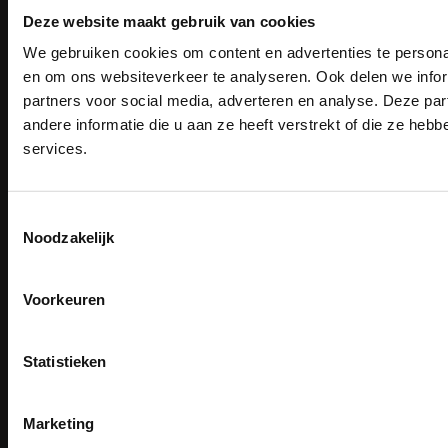
Deze website maakt gebruik van cookies
We gebruiken cookies om content en advertenties te personal
Email
PAK DIRE
Inschrijven
ONTVANG DIR
en om ons websiteverkeer te analyseren. Ook delen we infor
KORTI
partners voor social media, adverteren en analyse. Deze p
KORTING OP U
andere informatie die u aan ze heeft verstrekt of die ze he
BESTELLI
Contact
services.
Bestel je binnenkort w
TEACO VOF
Schrijf u in voor onze nieuwsbrie
veiligheidsschoenen 
Kalmarweg 14-2
kortingscode per e-mail. Blijf op de 
9723 JG Groningen
Toestemmingsselectie
Meld je aan voor onze nieuws
werkkleding, exclusieve aanbiedi
Noodzakelijk
T: 050-549 2668
direct
5% korting
op je
eer
professionals.
E:
info@teaco.nl
Email
Meer dan
15 jaar specialist
veiligheid.
Voorkeuren
ABN Amro: NL31ABNA0429545878
Inschrijven
KvK: 02098243
Email
BTW nr: NL817829234B01
Na inschrijving ontvangt u de kortingscode per
Statistieken
moment uitschrijven
Telefonisch bereikbaar:
ma-vr 9.30-13.00 uur
CLAIM MIJN 5% 
Nee, bedankt
Marketing
Showroom geopend op afspraak