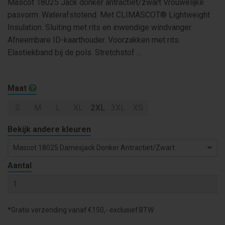
Mascot 18025 Jack donker antractiet/zwart Vrouwelijke
pasvorm. Waterafstotend. Met CLIMASCOT® Lightweight
Insulation. Sluiting met rits en inwendige windvanger.
Afneembare ID-kaarthouder. Voorzakken met rits.
Elastiekband bij de pols. Stretchstof ...
Maat
S
M
L
XL
2XL
3XL
XS
Bekijk andere kleuren
Mascot 18025 Damesjack Donker Antractiet/zwart
Aantal
*Gratis verzending vanaf €150,- exclusief BTW