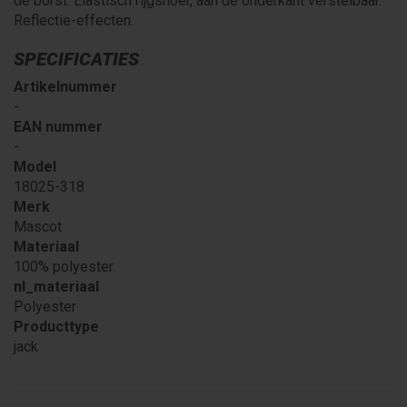
de borst. Elastisch rijgsnoer, aan de onderkant verstelbaar.
Reflectie-effecten.
SPECIFICATIES
Artikelnummer
-
EAN nummer
-
Model
18025-318
Merk
Mascot
Materiaal
100% polyester
nl_materiaal
Polyester
Producttype
jack