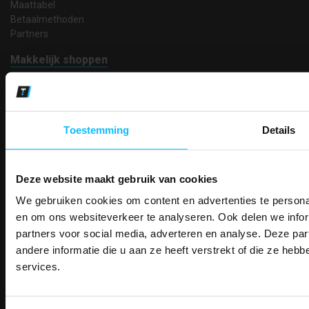
Maattabel
Betaalmethoden
Partners
Makkelijk shoppen
Gratis verzending in Nederland vanaf € 150,- excl. BTW
Bedruk- en borduurservice
14 Dagen tijd om te herroepen
Betaalwijze
Toestemming
Details
Deze website maakt gebruik van cookies
Email
Inschrijven
We gebruiken cookies om content en advertenties te personal
PAK DIRE
ONTVANG DIR
en om ons websiteverkeer te analyseren. Ook delen we infor
KORTI
partners voor social media, adverteren en analyse. Deze p
KORTING OP U
andere informatie die u aan ze heeft verstrekt of die ze he
Contact
BESTELLI
services.
TEACO VOF
Bestel je binnenkort w
Kalmarweg 14-2
Schrijf u in voor onze nieuwsbrie
veiligheidsschoenen 
9723 JG Groningen
kortingscode per e-mail. Blijf op de 