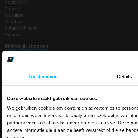
Verzenden
Garantie
Disclaimer
Maattabel
Betaalmethoden
Partners
Makkelijk shoppen
Gratis verzending in Nederland vanaf € 150,- excl. BTW
Bedruk- en borduurservice
14 Dagen tijd om te herroepen
Betaalwijze
Toestemming
Details
Deze website maakt gebruik van cookies
Email
We gebruiken cookies om content en advertenties te personal
Inschrijven
PAK DIRE
ONTVANG DIR
en om ons websiteverkeer te analyseren. Ook delen we infor
KORTI
partners voor social media, adverteren en analyse. Deze p
KORTING OP U
andere informatie die u aan ze heeft verstrekt of die ze he
BESTELLI
Contact
services.