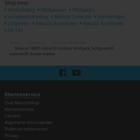
Shop meer
Werkkleding
Werkjassen
Werkjacks
Veiligheidskleding
Mascot Collectie
Normeringen
Collecties
Mascot Accelerate
Mascot Accelerate
EN 343
Home
Collecties
Mascot Accelerate
Mascot 18001-249-010 Outdoor shell jack, lichtgewicht,
waterdicht donker marine
Klantenservice
Over Mascotshop
Klantenservice
Contact
Algemene voorwaarden
Ruilen en retourneren
Privacy