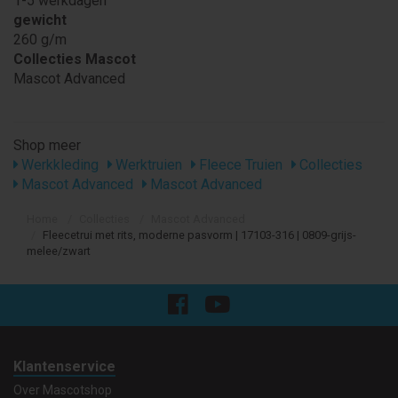
1-5 werkdagen
gewicht
260 g/m
Collecties Mascot
Mascot Advanced
Shop meer
Werkkleding
Werktruien
Fleece Truien
Collecties
Mascot Advanced
Mascot Advanced
Home
Collecties
Mascot Advanced
Fleecetrui met rits, moderne pasvorm | 17103-316 | 0809-grijs-
melee/zwart
Klantenservice
Over Mascotshop