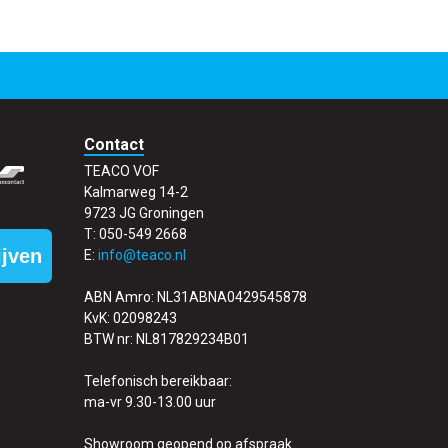
Contact
TEACO VOF
Kalmarweg 14-2
9723 JG Groningen
T: 050-549 2668
ijven
E:
info@teaco.nl
ABN Amro: NL31ABNA0429545878
KvK: 02098243
BTW nr: NL817829234B01
Telefonisch bereikbaar:
ma-vr 9.30-13.00 uur
Showroom geopend op afspraak