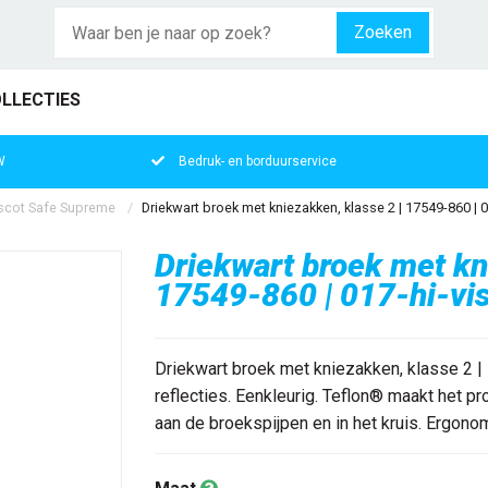
Zoeken
LLECTIES
W
Bedruk- en borduurservice
cot Safe Supreme
Driekwart broek met kniezakken, klasse 2 | 17549-860 | 0
Driekwart broek met kn
17549-860 | 017-hi-vis
Driekwart broek met kniezakken, klasse 2 |
reflecties. Eenkleurig. Teflon® maakt het pr
aan de broekspijpen en in het kruis. Ergono