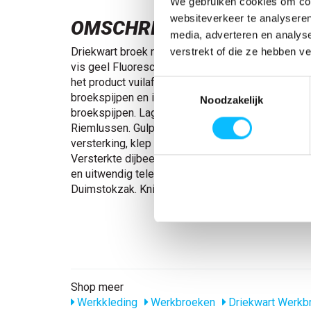
We gebruiken cookies om cont
websiteverkeer te analyseren
OMSCHRIJVING
media, adverteren en analys
Driekwart broek met kniezakken, klasse 2 | 1754
verstrekt of die ze hebben v
vis geel Fluorescerend, met reflecties. Eenkleuri
het product vuilafstotend. Drievoudig gestikte na
Toestemmingsselectie
broekspijpen en in het kruis. Ergonomisch gevor
Noodzakelijk
broekspijpen. Lage taille en voorgevormde tailleb
Riemlussen. Gulp met rits. D-ring. Voorzakken. A
versterking, klep en verborgen drukknopen. Verst
Versterkte dijbeenzak met extra zakken - inwend
en uitwendig telefoonzakje met klep en magneetsl
Duimstokzak. Kniezakken van duurzaam CORDUR
Shop meer
Werkkleding
Werkbroeken
Driekwart Werkb