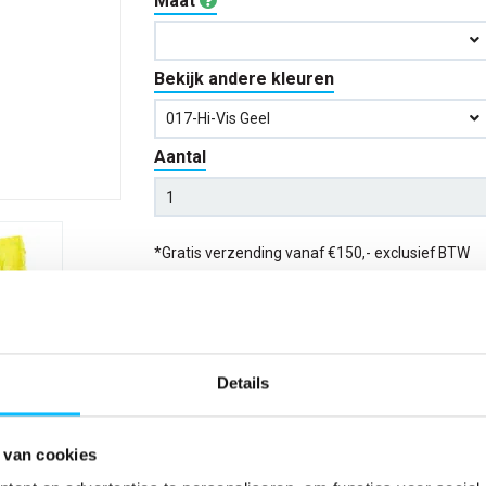
Maat
Bekijk andere kleuren
017-Hi-Vis Geel
Aantal
*Gratis verzending vanaf €150,- exclusief BTW
Kies kleur/maat
Verwachte bezorgdag:
14-08-20
Details
Niet zeker wat jou maat is?
Bekijk maattabe
 van cookies