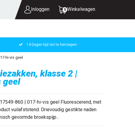
Inloggen
Winkelwagen
0
14 Dagen tijd om te herroepen
UW WINKELWAGEN IS LEEG.
17-hi-vis geel
VUL HEM MET PRODUCTEN.
iezakken, klasse 2 |
 geel
 17549-860 | 017-hi-vis geel Fluorescerend, met
oduct vuilafstotend. Drievoudig gestikte naden
misch gevormde broekspijp...