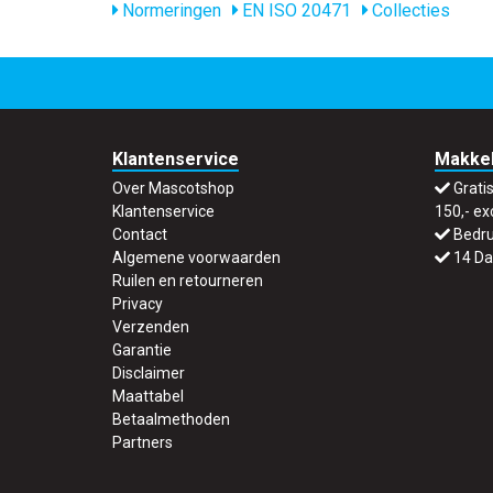
Normeringen
EN ISO 20471
Collecties
Klantenservice
Makkel
Over Mascotshop
Grati
Klantenservice
150,- ex
Contact
Bedru
Algemene voorwaarden
14 Da
Ruilen en retourneren
Privacy
Verzenden
Garantie
Disclaimer
Maattabel
Betaalmethoden
Partners