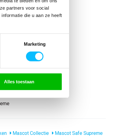
 media te bieden en om ons
ze partners voor social
nformatie die u aan ze heeft
Marketing
% katoen
Alles toestaan
reme
ken
Mascot Collectie
Mascot Safe Supreme