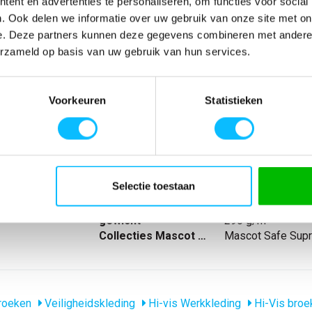
ent en advertenties te personaliseren, om functies voor social
. Ook delen we informatie over uw gebruik van onze site met on
SPECIFICATIES
e. Deze partners kunnen deze gegevens combineren met andere i
9-860 | 017-hi-
Artikelnummer
-
erzameld op basis van uw gebruik van hun services.
g. Teflon® maakt
EAN nummer
-
den aan de
Model
17549-860
mde
Merk
Mascot
Voorkeuren
Statistieken
and.
Materiaal
65% polyester/35
chterzakken met
nl_normeringen
EN ISO 20471
elbare hamerlus.
nl_materiaal
Polyester Katoen
ig telefoonzakje
nl_eigenschappen
Reflecterend
uiting.
Producttype
Driekwart broek
Selectie toestaan
A® (500 D).
Normering
EN ISO 20471
Levertijd
1-5 werkdagen
gewicht
290 g/m
Collecties Mascot Safe
Mascot Safe Sup
roeken
Veiligheidskleding
Hi-vis Werkkleding
Hi-Vis broe