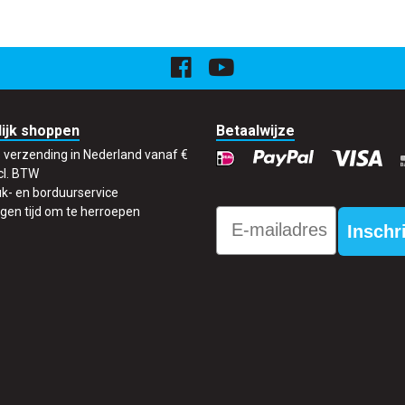
ijk shoppen
Betaalwijze
s verzending in Nederland vanaf €
cl. BTW
k- en borduurservice
gen tijd om te herroepen
Email
Inschr