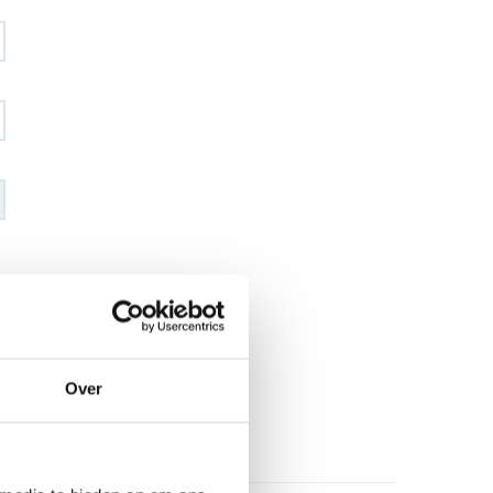
€ 80
,66
€ 91
,95
excl BTW
€ 97
,60
€ 111
,26
incl BTW
26
Over
l