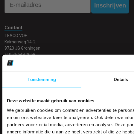
Inschrijven
Contact
TEACO VOF
Kalmarweg 14-2
9723 JG Groningen
T: 050-549 2668
E:
info@teaco.nl
ABN Amro: NL31ABNA0429545878
Toestemming
Details
KvK: 02098243
BTW nr: NL817829234B01
Telefonisch bereikbaar:
Deze website maakt gebruik van cookies
ma-vr 9.30-13.00 uur
We gebruiken cookies om content en advertenties te personal
ONTVANG DIR
en om ons websiteverkeer te analyseren. Ook delen we infor
Showroom geopend op afspraak
partners voor social media, adverteren en analyse. Deze p
KORTING OP U
andere informatie die u aan ze heeft verstrekt of die ze he