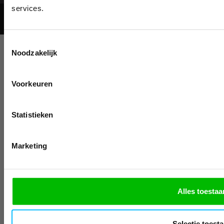
BESTELLI
services.
© 2026 - Mascotshop.
Schrijf u in voor onze nieuwsbrie
kortingscode per e-mail. Blijf op de 
Toestemmingsselectie
werkkleding, exclusieve aanbiedi
Noodzakelijk
professionals.
Email
Voorkeuren
Inschrijven
Na inschrijving ontvangt u de kortingscode per
Statistieken
moment uitschrijven
Nee, bedankt
Marketing
Alles toestaa
Selectie toest